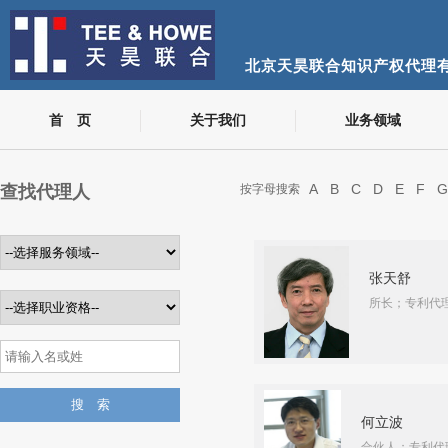
北京天昊联合知识产权代理
首 页
关于我们
业务领域
A
B
C
D
E
F
G
查找代理人
按字母搜索
张天舒
所长；专利代
何立波
合伙人；专利代