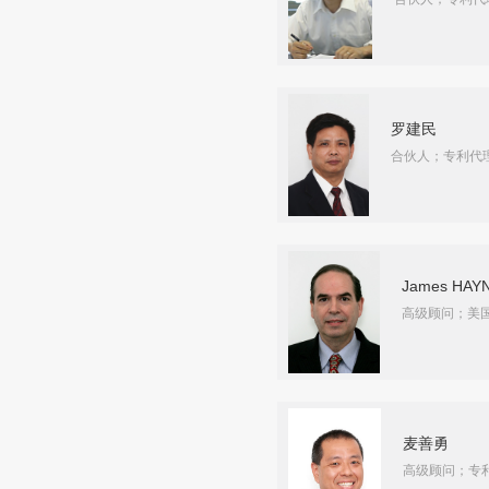
罗建民
合伙人；专利代
James HAY
高级顾问；美
麦善勇
高级顾问；专