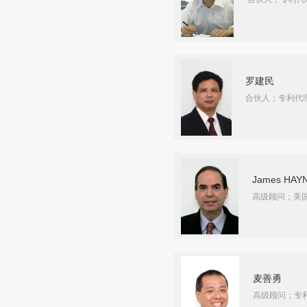
罗建民
合伙人；专利代
James HAY
高级顾问；美
麦善勇
高级顾问；专