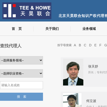
北京天昊联合知识产权代理
首 页
关于我们
业务领域
A
B
C
D
E
F
G
查找代理人
按字母搜索
张天舒
所长；专利代
何立波
合伙人；专利代