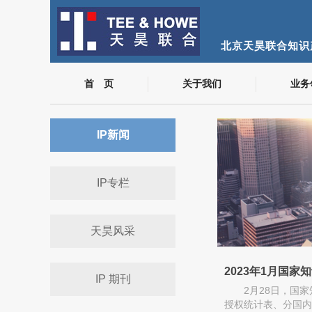
北京天昊联合知识
首 页
关于我们
业务
IP新闻
IP专栏
天昊风采
2023年1月国
IP 期刊
2月28日，国
授权统计表、分国内