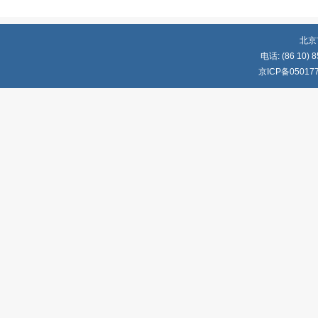
北京
电话: (86 10) 8
京ICP备05017