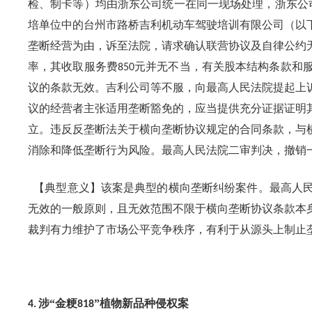
检、制卡等）均由浙东公司统一在同一现场处理，浙东公
培单位中的台州市路桥吉利机动车驾驶培训有限公司（以
垄断经营为由，诉至法院，请求确认联营协议及自律公约
率，其收取服务费
元并无不当，有关股本结构条款和
850
议的条款无效。吉利公司等不服，向最高人民法院提起上
议的经营者主张适用垄断豁免的，应当提供充分证据证明
立。违反反垄断法关于横向垄断协议规定的合同条款，与
消除和降低垄断行为风险。最高人民法院二审判决，撤销
【典型意义】该案是典型的横向垄断纠纷案件。最高人民
无效的一般原则，且无效范围不限于横向垄断协议条款本
裁判有力维护了市场公平竞争秩序，有利于从源头上制止
涉“金粳
”植物新品种侵权案
4.
818