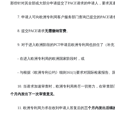
那些针对其全部或大部分申请提交了PACE请求的申请人，要求其通
7. 申请人可向欧洲专利局客户服务部门查询已提交的
PACE
8. 提交
PACE请求
无需缴纳官费
。
9. 对于进入欧洲阶段的
PCT申请且欧洲专利局也担任了（补
- 在进入欧洲专利局的欧洲国家阶段时，或
- 与根据《欧洲专利公约》细则161(1)要求对国际检索报
10. 当请求加速审查时，欧洲专利局将尽一切努力，在审查
个月内发出下一次审查意见
。
11. 欧洲专利局力求在收到申请人答复后的
三个月内发出后续