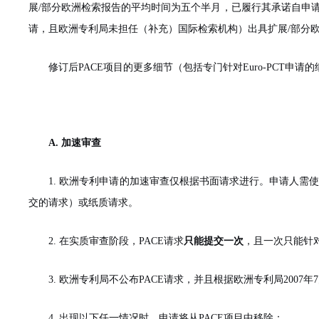
展/部分欧洲检索报告的平均时间为五个半月，已履行其承诺自申请
请，且欧洲专利局未担任（补充）国际检索机构）出具扩展/部分
修订后
PACE项目的更多细节（包括专门针对Euro-PCT申请
A. 加速审查
1. 欧洲专利申请的加速审查仅根据书面请求进行。申请人需
交的请求）或纸质请求。
2. 在实质审查阶段，
PACE请求
只能提交一次
，且一次只能针
3. 欧洲专利局不公布
P
ACE
请求，并且根据欧洲专利局
2007
4. 出现以下任一情况时，申请将从
PACE项目中移除：