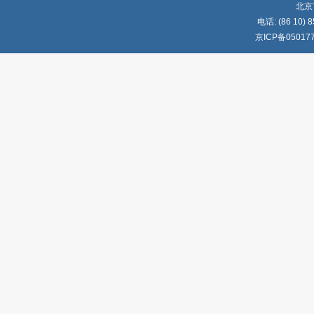
北京
电话: (86 10) 8
京ICP备05017