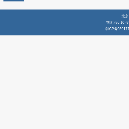
北京
电话: (86 10) 8
京ICP备05017