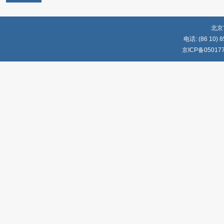
北京
电话: (86 10) 8
京ICP备05017