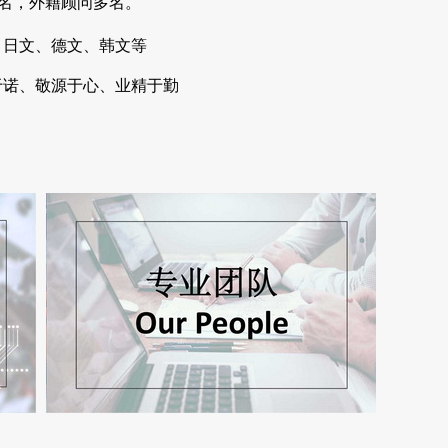
9名，外籍顾问多名。
日文、德文、韩文等
于诺、敬源于心、业精于勤