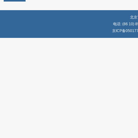
北京
电话: (86 10) 8
京ICP备05017