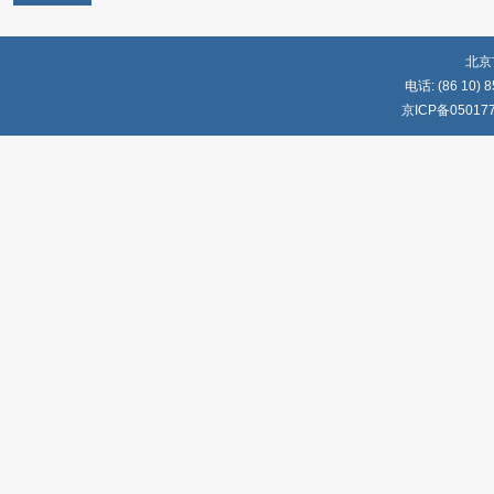
北京
电话: (86 10) 8
京ICP备05017