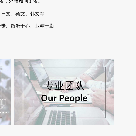
9名，外籍顾问多名。
日文、德文、韩文等
于诺、敬源于心、业精于勤