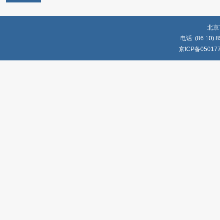
北京
电话: (86 10) 8
京ICP备05017