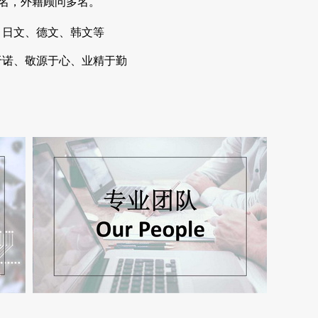
9名，外籍顾问多名。
日文、德文、韩文等
于诺、敬源于心、业精于勤