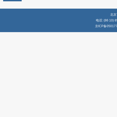
北京
电话: (86 10) 8
京ICP备05017