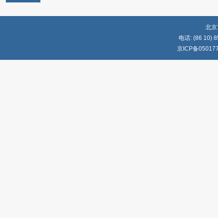
北京
电话: (86 10) 8
京ICP备05017