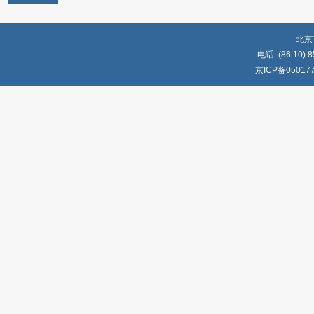
北京
电话: (86 10) 8
京ICP备05017