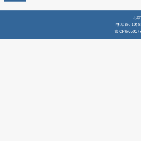
北京
电话: (86 10) 8
京ICP备05017